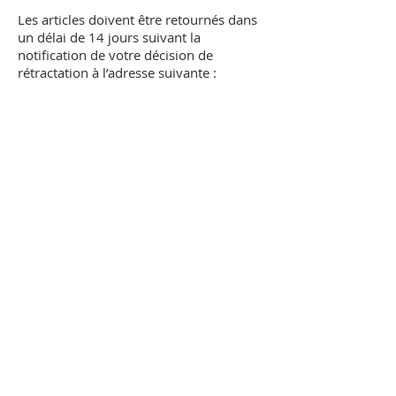
Les articles doivent être retournés dans
un délai de 14 jours suivant la
notification de votre décision de
rétractation à l’adresse suivante :
ASA GAME
20 rue Louis-François de St Michel
91 640 Briis-sous-Forges
Les frais de renvois sont à votre charge
exclusive et ne sont pas remboursés par
ASA GAME.
Le produit doit être retourné complet,
en bon état, sans trace d’utilisation et
sous plastique.
9.3 -Modalité de
remboursement
ASA GAME vous rembourse par le
même moyen de paiement que celui